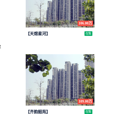
106.00万
【天煜星河】
在售
建
109.00万
【齐韵韶苑】
在售